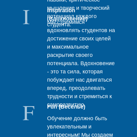
I
мышление и творческий
Inspiration
потенциал каждого
(Вдохновение)
Мы стремимся
студента.
вдохновлять студентов на
достижение своих целей
и максимальное
раскрытие своего
потенциала. Вдохновение
- это та сила, которая
побуждает нас двигаться
вперед, преодолевать
трудности и стремиться к
F
саморазвитию.
Fun (Веселье)
Обучение должно быть
увлекательным и
интересным! Мы создаем